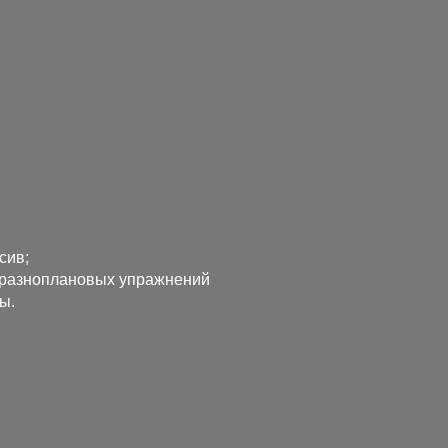
сив;
разноплановых упражнений
ы.