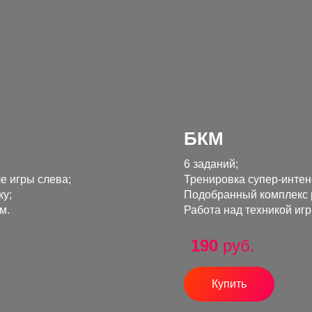
БКМ
6 заданий;
е игры слева;
Тренировка супер-интен
ку;
Подобранный комплекс 
м.
Работа над техникой игр
190
руб.
Купить