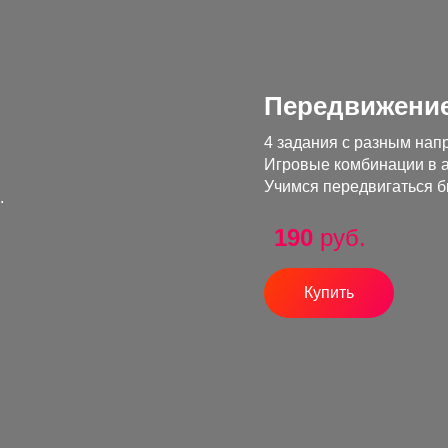
Передвижение
4 задания с разным на
Игровые комбинации в ат
Учимся передвигаться б
.
190
руб.
Купить